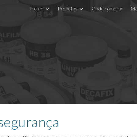
Home
Produtos
Onde comprar
Ma
ip to main content
Skip to navigat
 segurança