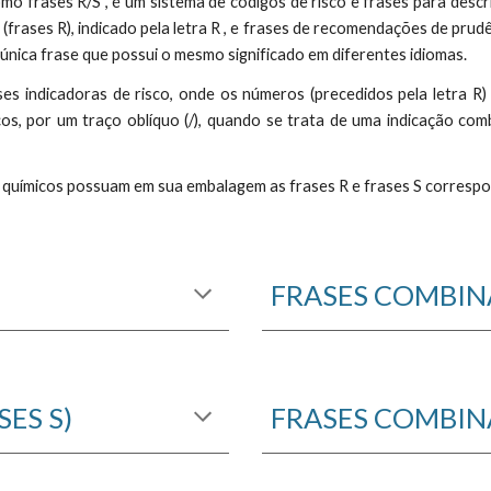
o frases R/S , é um sistema de códigos de risco e frases para desc
(frases R), indicado pela letra R , e frases de recomendações de prudênc
única frase que possui o mesmo significado em diferentes idiomas.
es indicadoras de risco, onde os números (precedidos pela letra R)
íficos, por um traço oblíquo (/), quando se trata de uma indicação c
tos químicos possuam em sua embalagem as frases R e frases S corresp
FRASES COMBINA
ES S)
FRASES COMBINA