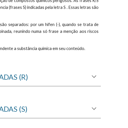
rição de compostos químicos perigosos. As frases R/S
ia (frases S) indicadas pela letra S . Essas letras são
 são separados: por um hífen (-), quando se trata de
ombinada, reunindo numa só frase a menção aos riscos
ondente a substância química em seu conteúdo.
DAS (R)
DAS (S)